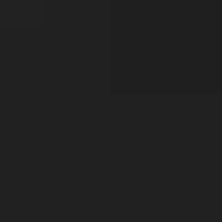
•
•
•
•